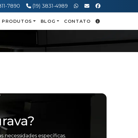
one:
Telefone:
3811-7890
(19) 3831-4989
PRODUTOS
BLOG
CONTATO
urava?
s necessidades específicas.