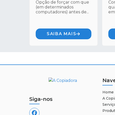
Opção de forçar com que
Con
(em determinados
qua
computadores) antes de...
emp
SAIBA MAIS
Nav
Home
Siga-nos
A Copi
Serviç
Produ