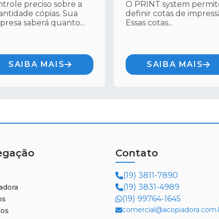
trole preciso sobre a
O PRINT system permit
ntidade cópias. Sua
definir cotas de impress
resa saberá quanto...
Essas cotas...
SAIBA MAIS
SAIBA MAIS
egação
Contato
(19) 3811-7890
(19) 3831-4989
adora
(19) 99764-1645
os
comercial@acopiadora.com.
tos