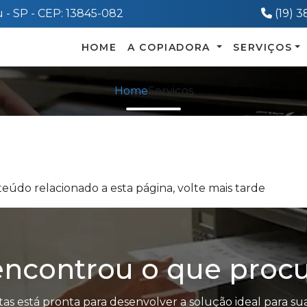
Telef
 - SP - CEP: 13845-082
(19) 
HOME
A COPIADORA
SERVIÇOS
Home
Serviços
eúdo relacionado a esta página, volte mais tarde
ncontrou o que proc
tas está pronta para desenvolver a solução ideal para sua