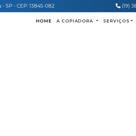
Telef
 - SP - CEP: 13845-082
(19) 
HOME
A COPIADORA
SERVIÇOS