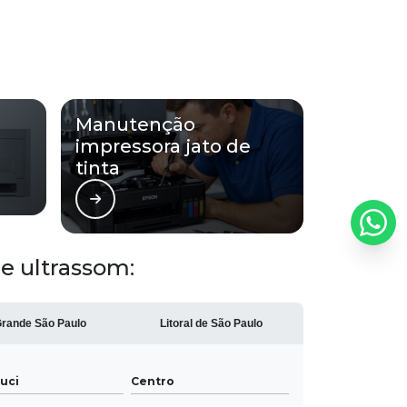
Etiquetadora para alugar
Manutenção impressora termica
Manutenção
Impressora para radiologia
impressora jato de
tinta
Impressora radiologica
Impressao para hospital
Impressora de exames
e ultrassom:
Locadora de impressoras
rande São Paulo
Litoral de São Paulo
Aluguel de impressoras rio claro
Locação de impressoras em mogi
uci
Centro
mirim