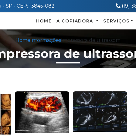
Telef
 - SP - CEP: 13845-082
(19) 
HOME
A COPIADORA
SERVIÇOS
Home
Informações
Impressora de ultrassom
mpressora de ultrass