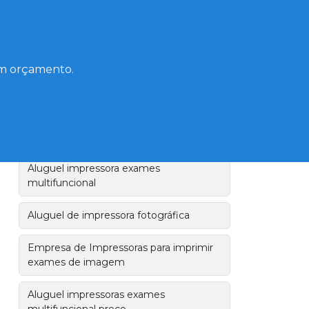
Outsourcing de impressoras
Locação de impressora A3
 um orçamento.
Preço aluguel de impressoras A3
Impressora para imprimir exames de
imagem
Aluguel impressora exames
multifuncional
Aluguel de impressora fotográfica
Empresa de Impressoras para imprimir
exames de imagem
Aluguel impressoras exames