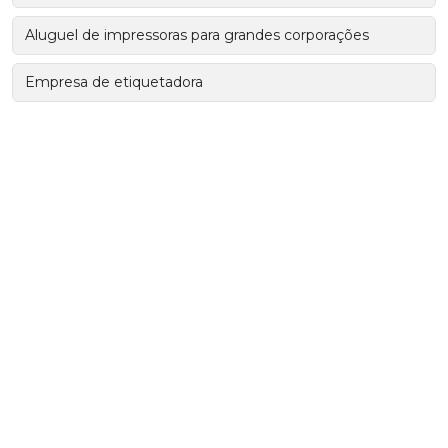
Aluguel de impressoras para grandes corporações
Empresa de etiquetadora
Serviço outsourcing de impressão
Etiquetas personalizadas
Fabricação de etiquetas
Fábrica de etiquetas personalizadas
Impressora de filme
Impressora para clinica medica
Aluguel de impressora para radiologia