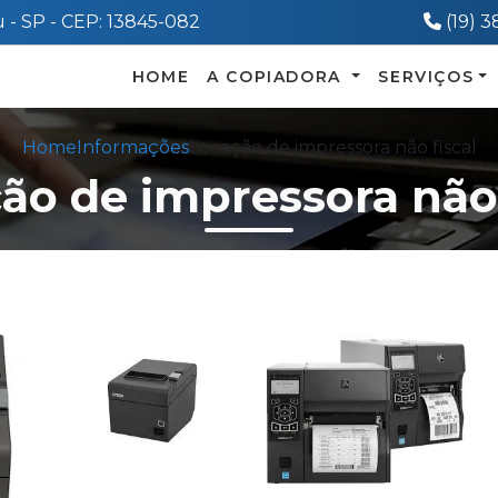
Telef
 - SP - CEP: 13845-082
(19) 
HOME
A COPIADORA
SERVIÇOS
Home
Informações
Locação de impressora não fiscal
ão de impressora não 