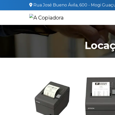
Rua José Bueno Ávila, 600 - Mogi Guaçu
Locaç