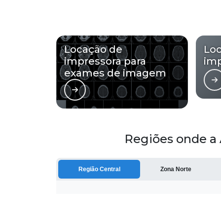
Locação de
Lo
impressora para
imp
exames de imagem
Regiões onde a 
Região Central
Zona Norte
Aclimação
Bela Vista
Consolação
Higienópolis