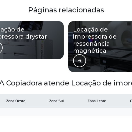
Páginas relacionadas
cação de
Locação de
ressora drystar
impressora de
ressonância
magnética
A Copiadora atende Locação de impres
Zona Oeste
Zona Sul
Zona Leste
G
Bom Retiro
Brás
Camb
Glicério
Liberdade
Luz