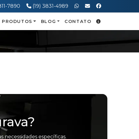
one:
Telefone:
3811-7890
(19) 3831-4989
PRODUTOS
BLOG
CONTATO
urava?
s necessidades específicas.