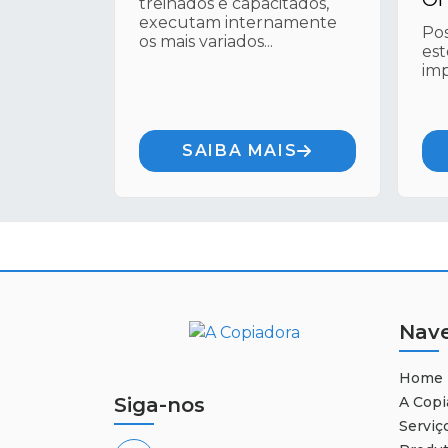
treinados e capacitados,
executam internamente
Pos
os mais variados...
est
imp
SAIBA MAIS
Nav
Home
Siga-nos
A Copi
Serviç