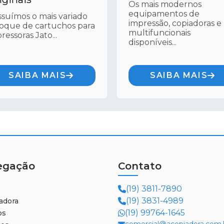
Os mais modernos
equipamentos de
suímos o mais variado
impressão, copiadoras e
oque de cartuchos para
multifuncionais
ressoras Jato...
disponíveis...
SAIBA MAIS
SAIBA MAIS
egação
Contato
(19) 3811-7890
(19) 3831-4989
adora
(19) 99764-1645
os