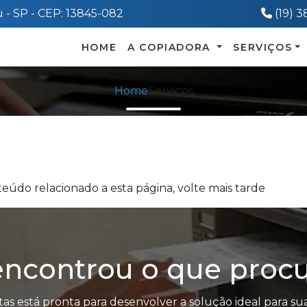
Telef
 - SP - CEP: 13845-082
(19) 
HOME
A COPIADORA
SERVIÇOS
Home
Serviços
eúdo relacionado a esta página, volte mais tarde
ncontrou o que proc
tas está pronta para desenvolver a solução ideal para sua